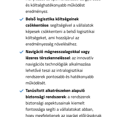
és költséghatékonyabb működést
eredményez.
Belső logisztika költségeinek
csökkentése
: segítségével a vállalatok
képesek csökkenteni a belső logisztikai
költségeket, ami hozzájárul az
eredményesség növeléséhez.
Navigáció mágnesszalagokkal vagy
lézeres térszkenneléssel
: az innovatív
navigációs technológiák alkalmazása
lehetővé teszi az intralogisztikai
rendszerek pontosabb és hatékonyabb
működését.
Tanúsított alkatrészeken alapuló
biztonsági rendszerek
: a rendszerek
biztonsági aspektusainak kiemelt
fontossága segíti a vállalatokat abban,
hogy megfeleljenek az iparági előírásoknak