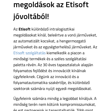
megoldások az Etisoft
jóvoltából!
Az
Etisoft
különböző intralogisztikai
megoldásokat kínál, beleértve a vonó járműveket,
az automatizált kocsikat, a hengermozgató
járműveket és az egységterhelésű járműveket. Az
Etisoft szolgáltatás
kiemelkedik a piacon a
minőségi termékek és a széles szolgáltatási
paletta révén. Az 30 éves tapasztalatuk alapján
folyamatos fejlődést és innovációt kínálnak
ügyfeleiknek. Cégünk az innováció és a
folyamatautomatika szakértője, és különböző
szektorok számára nyújt egyedi megoldásokat.
Ügyfeleink számára mindig a legjobbat kínáljuk. A
minőség terén nem kötünk kompromisszumokat,
és ezt partnereink is tapasztalhatják. Több mint