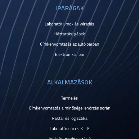
IPARÁGAK
Laboratóriumok és véradás
Háztartási gépek
Címkenyomtatás az autóiparban
Elektronikai ipar
ALKALMAZÁSOK
Termelés
Címkenyomtatás a minőségellenőrzés során
Raktár és logisztika
Laboratórium és K + F
Iroda és adminisztráció