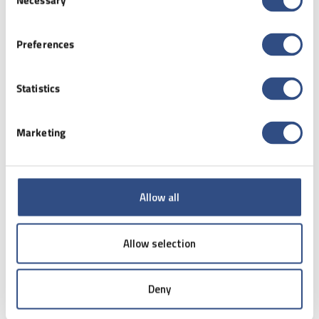
Necessary
Selection
térszkennelés, pontos és megbízható
útvonaltervezést biztosítanak.
Preferences
IntraFleet rendszer
: az IntraFleet rendszer
felügyeli az AMR robotok munkáját, és
segítik a logisztikai folyamatok tervezését
Statistics
az infrastruktúra és a munkatársak
figyelembevételével.
Marketing
Az elmúlt években bekövetkezett digitális
fejlődés hatalmas előrelépést jelentett, és az új
technológiák dinamikus fejlődése lehetővé teszi a
Allow all
vállalatok számára, hogy sokkal könnyebben
optimalizálják logisztikai folyamataikat. Az „ipar
4.0.” eredményeként számos új iparági irányvonal
Allow selection
alakult ki az intralogisztika területén.
Deny
Robotkezelés