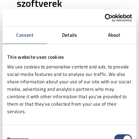
szoftverek
Az
intralogisztikai rendszerek
alapja az AGV
(Automated Guided Vehicle) targoncák és az
önjáró AMR (Autonomous Mobile Robots) robotok,
Consent
Details
About
amelyek alkalmazása lehetővé teszi az
alkatrészek és késztermékek gyári vagy raktári
területeken történő automatikus szállítását. A
This website uses cookies
rendszerek továbbá a következő előnyöket
We use cookies to personalise content and ads, to provide
kínálják:
social media features and to analyse our traffic. We also
share information about your use of our site with our social
Hatékony anyagmozgatás
: az AGV-k és
media, advertising and analytics partners who may
AMR robotok gyors és hatékony
combine it with other information that you’ve provided to
anyagmozgatást tesznek lehetővé a
them or that they’ve collected from your use of their
vállalati területeken, minimalizálva az
services.
emberi beavatkozás szükségességét.
Innovatív navigáció
: az intralogisztikai
rendszerek navigációs technológiái, mint a
Consent
mágnesszalagok vagy lézeres