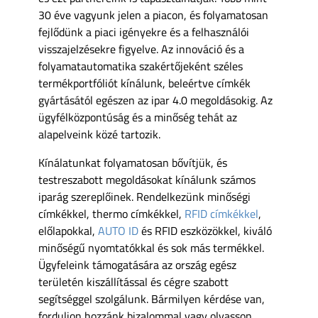
30 éve vagyunk jelen a piacon, és folyamatosan
fejlődünk a piaci igényekre és a felhasználói
visszajelzésekre figyelve. Az innováció és a
folyamatautomatika szakértőjeként széles
termékportfóliót kínálunk, beleértve címkék
gyártásától egészen az ipar 4.0 megoldásokig. Az
ügyfélközpontúság és a minőség tehát az
alapelveink közé tartozik.
Kínálatunkat folyamatosan bővítjük, és
testreszabott megoldásokat kínálunk számos
iparág szereplőinek. Rendelkezünk minőségi
címkékkel, thermo címkékkel,
RFID címkékkel
,
előlapokkal,
AUTO ID
és RFID eszközökkel, kiváló
minőségű nyomtatókkal és sok más termékkel.
Ügyfeleink támogatására az ország egész
területén kiszállítással és cégre szabott
segítséggel szolgálunk. Bármilyen kérdése van,
forduljon hozzánk bizalommal vagy olvasson