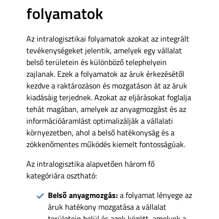
folyamatok
Az intralogisztikai folyamatok azokat az integrált
tevékenységeket jelentik, amelyek egy vállalat
belső területein és különböző telephelyein
zajlanak. Ezek a folyamatok az áruk érkezésétől
kezdve a raktározáson és mozgatáson át az áruk
kiadásáig terjednek. Azokat az eljárásokat foglalja
tehát magában, amelyek az anyagmozgást és az
információáramlást optimalizálják a vállalati
környezetben, ahol a belső hatékonyság és a
zökkenőmentes működés kiemelt fontosságúak.
Az intralogisztika alapvetően három fő
kategóriára osztható:
Belső anyagmozgás:
a folyamat lényege az
áruk hatékony mozgatása a vállalat
területein belül és azok között, amelyek a