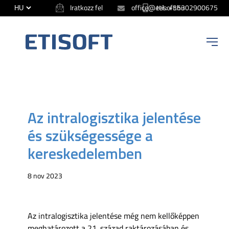
Iratkozz fel
office@etisoft.hu
tel.: +36302900675
ETISOFT
Az intralogisztika jelentése
és szükségessége a
kereskedelemben
8 nov 2023
Az intralogisztika jelentése még nem kellőképpen
meghatározott a 21. század raktározásában és