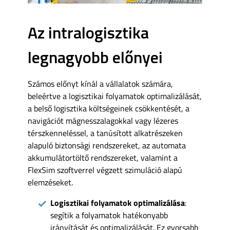
Az intralogisztika
legnagyobb előnyei
Számos előnyt kínál a vállalatok számára,
beleértve a logisztikai folyamatok optimalizálását,
a belső logisztika költségeinek csökkentését, a
navigációt mágnesszalagokkal vagy lézeres
térszkenneléssel, a tanúsított alkatrészeken
alapuló biztonsági rendszereket, az automata
akkumulátortöltő rendszereket, valamint a
FlexSim szoftverrel végzett szimuláció alapú
elemzéseket.
Logisztikai folyamatok optimalizálása
:
segítik a folyamatok hatékonyabb
irányítását és optimalizálását. Ez gyorsabb