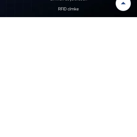
RFID címke
Nyomtatók
Címkenyomtatók
ETILABEL szoftver
Hőátadó szalagok
RFID rendszerek
AGV AMR mobil robotok
Vision rendszerek
Ipari nyomtató rendszerek
Funkcionális elemek
Előlapok és kezelőpanelek
Paper manual