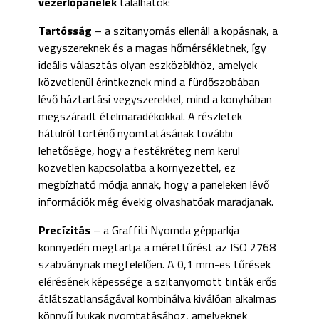
vezérlőpanelek
találhatók:
Tartósság
– a szitanyomás ellenáll a kopásnak, a
vegyszereknek és a magas hőmérsékletnek, így
ideális választás olyan eszközökhöz, amelyek
közvetlenül érintkeznek mind a fürdőszobában
lévő háztartási vegyszerekkel, mind a konyhában
megszáradt ételmaradékokkal. A részletek
hátulról történő nyomtatásának további
lehetősége, hogy a festékréteg nem kerül
közvetlen kapcsolatba a környezettel, ez
megbízható módja annak, hogy a paneleken lévő
információk még évekig olvashatóak maradjanak.
Precízitás
– a Graffiti Nyomda gépparkja
könnyedén megtartja a mérettűrést az ISO 2768
szabványnak megfelelően. A 0,1 mm-es tűrések
elérésének képessége a szitanyomott tinták erős
átlátszatlanságával kombinálva kiválóan alkalmas
könnyű lyukak nyomtatásához, amelyeknek