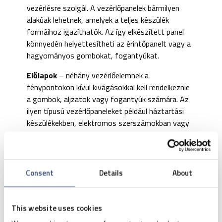
vezérlésre szolgál. A vezérlőpanelek bármilyen
alakúak lehetnek, amelyek a teljes készülék
formáihoz igazíthatók. Az így elkészített panel
könnyedén helyettesítheti az érintőpanelt vagy a
hagyományos gombokat, fogantyúkat.
Előlapok
– néhány vezérlőelemnek a
fénypontokon kívül kivágásokkal kell rendelkeznie
a gombok, aljzatok vagy fogantyúk számára. Az
ilyen típusú vezérlőpaneleket például háztartási
készülékekben, elektromos szerszámokban vagy
akkumulátorokban használják.
Vezérlőpultok vs. előlap – ismerje
Consent
Details
About
meg a 3 legfontosabb különbséget!
This website uses cookies