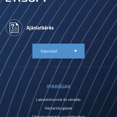
Ajánlatkérés
Kapcsolat
IPARÁGAK
Laboratóriumok és véradás
Háztartási gépek
Címkenyomtatás az autóiparban