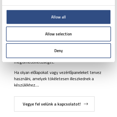
Az Etisoft csoport egyik cége, amely a
vezérlőpanelek szitanyomással történő
Allow all
nyomtatására specializálódott, a Graffiti
Nyomda. A nyomdában gyártott részletek
minőségét jó hírű minőségi tanúsítványok
Allow selection
igazolják – minden alkatrész és panel az ISO 9001
és ISO 14001 szabványok és normák szerint
készül, így biztosítva a termék állandóan
Deny
legmagasabb minőségét és
megismételhetőségét.
Ha olyan előlapokat vagy vezérlőpaneleket tervez
használni, amelyek tökéletesen illeszkednek a
készülékhez….
Vegye fel velünk a kapcsolatot!