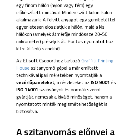
egy finom hálón (nylon vagy fém) egy
előkészített mintával. Minden színt külön-külön
alkalmazunk. A felvitt anyagot egy gumibetéttel
egyenletesen eloszlatjuk a hálón, majd a kis
hálókon (amelyek átmérője mindössze 20-50
mikrométer) préseljük át. Pontos nyomatot hoz
létre átfedő színekből.
Az Etisoft Csoporthoz tartozó
Graffiti Printing
House
szitanyomó gépei a már említett
technikával ipari méretekben nyomtatják a
vezérlőpaneleket
, a részleteket az
ISO 9001
és
ISO 14001
szabványok és normák szerint
gyártják, nemcsak a kiváló minőséget, hanem a
nyomtatott minták megismételhetőségét is
biztosítva.
A szitanyomás előnyei a