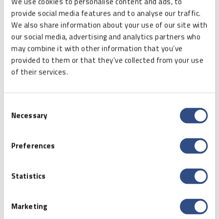
We use cookies to personalise content and ads, to
Vezérlőpanelek
provide social media features and to analyse our traffic.
We also share information about your use of our site with
nyomtatása az Etisoft
our social media, advertising and analytics partners who
may combine it with other information that you’ve
csoportban
provided to them or that they’ve collected from your use
of their services.
Consent
Necessary
Selection
Preferences
Statistics
Marketing