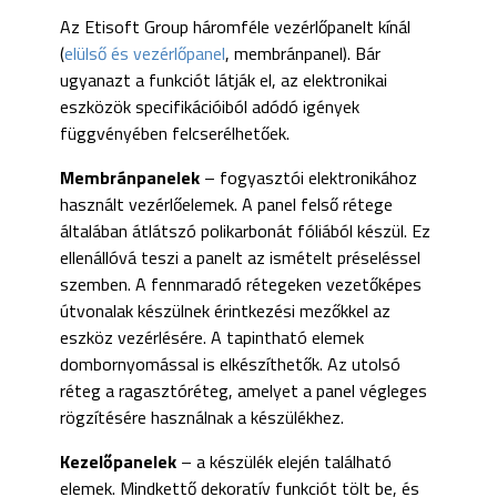
Az Etisoft Group háromféle vezérlőpanelt kínál
(
elülső és vezérlőpanel
, membránpanel). Bár
ugyanazt a funkciót látják el, az elektronikai
eszközök specifikációiból adódó igények
függvényében felcserélhetőek.
Membránpanelek
– fogyasztói elektronikához
használt vezérlőelemek. A panel felső rétege
általában átlátszó polikarbonát fóliából készül. Ez
ellenállóvá teszi a panelt az ismételt préseléssel
szemben. A fennmaradó rétegeken vezetőképes
útvonalak készülnek érintkezési mezőkkel az
eszköz vezérlésére. A tapintható elemek
dombornyomással is elkészíthetők. Az utolsó
réteg a ragasztóréteg, amelyet a panel végleges
rögzítésére használnak a készülékhez.
Kezelőpanelek
– a készülék elején található
elemek. Mindkettő dekoratív funkciót tölt be, és