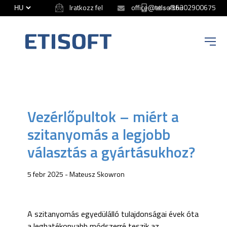
Iratkozz fel
office@etisoft.hu
tel.: +36302900675
ETISOFT
Vezérlőpultok – miért a
szitanyomás a legjobb
választás a gyártásukhoz?
5 febr 2025 - Mateusz Skowron
A szitanyomás egyedülálló tulajdonságai évek óta
a leghatékonyabb módszerré teszik az